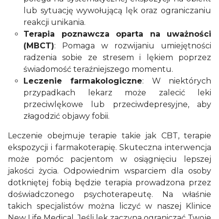
lub sytuację wywołującą lęk oraz ograniczaniu
reakcji unikania.
Terapia poznawcza oparta na uważności
(MBCT)
: Pomaga w rozwijaniu umiejętności
radzenia sobie ze stresem i lękiem poprzez
świadomość teraźniejszego momentu.
Leczenie farmakologiczne
: W niektórych
przypadkach lekarz może zalecić leki
przeciwlękowe lub przeciwdepresyjne, aby
złagodzić objawy fobii.
Leczenie obejmuje terapie takie jak CBT, terapie
ekspozycji i farmakoterapię. Skuteczna interwencja
może pomóc pacjentom w osiągnięciu lepszej
jakości życia. Odpowiednim wsparciem dla osoby
dotkniętej fobią będzie terapia prowadzona przez
doświadczonego psychoterapeutę. Na właśnie
takich specjalistów można liczyć w naszej Klinice
New Life Medical.
Jeśli lęk zaczyna ograniczać Twoje