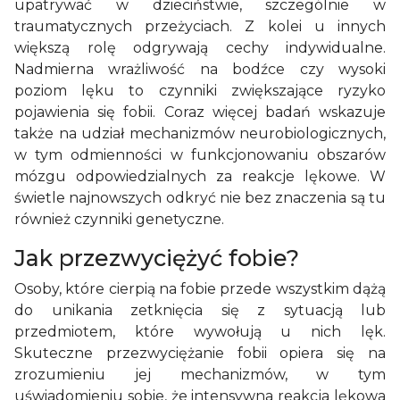
upatrywać w dzieciństwie, szczególnie w
traumatycznych przeżyciach. Z kolei u innych
większą rolę odgrywają cechy indywidualne.
Nadmierna wrażliwość na bodźce czy wysoki
poziom lęku to czynniki zwiększające ryzyko
pojawienia się fobii. Coraz więcej badań wskazuje
także na udział mechanizmów neurobiologicznych,
w tym odmienności w funkcjonowaniu obszarów
mózgu odpowiedzialnych za reakcje lękowe. W
świetle najnowszych odkryć nie bez znaczenia są tu
również czynniki genetyczne.
Jak przezwyciężyć fobie?
Osoby, które cierpią na fobie przede wszystkim dążą
do unikania zetknięcia się z sytuacją lub
przedmiotem, które wywołują u nich lęk.
Skuteczne przezwyciężanie fobii opiera się na
zrozumieniu jej mechanizmów, w tym
uświadomieniu sobie, że intensywna reakcja lękowa