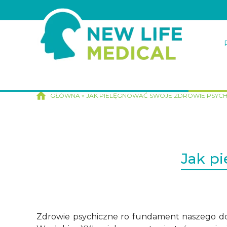
GŁÓWNA
»
JAK PIELĘGNOWAĆ SWOJE ZDROWIE PSYCH
Jak p
Zdrowie psychiczne ro fundament naszego dobr