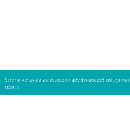
Strona korzysta z ciasteczek aby świadczyć usługi na 
użycie.
recepcja@newlifemedical.pl
(+48) 