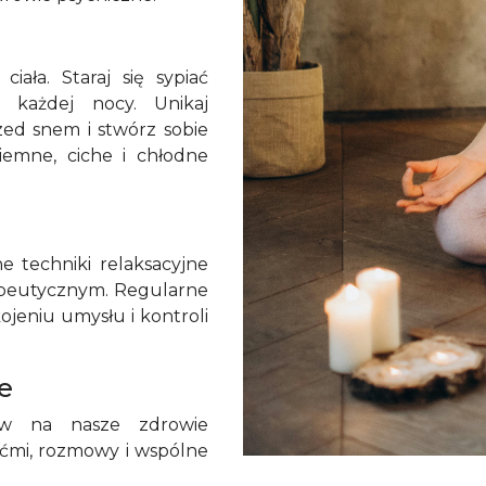
ała. Staraj się sypiać
u każdej nocy. Unikaj
zed snem i stwórz sobie
emne, ciche i chłodne
e techniki relaksacyjne
apeutycznym. Regularne
eniu umysłu i kontroli
e
yw na nasze zdrowie
ećmi, rozmowy i wspólne