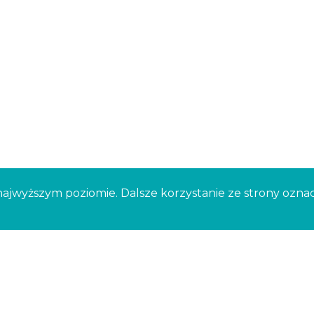
najwyższym poziomie. Dalsze korzystanie ze strony oznacz
881 191 191
Angielska Grobla 35/45, 80-756 Gda