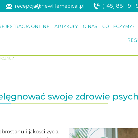
recepcja@newlifemedical.pl
(+48) 881 191 1
REJESTRACJA ONLINE
ARTYKUŁY
O NAS
CO LECZYMY?
REG
ICZNE?
ielęgnować swoje zdrowie psych
ostanu i jakości życia.