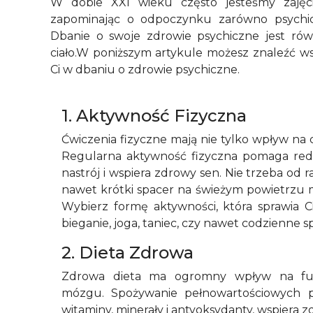
W dobie XXI wieku często jesteśmy zajęci
zapominając o odpoczynku zarówno psychicz
Dbanie o swoje zdrowie psychiczne jest rów
ciało.W poniższym artykule możesz znaleźć w
Ci w dbaniu o zdrowie psychiczne.
1. Aktywność Fizyczna
Ćwiczenia fizyczne mają nie tylko wpływ na ci
Regularna aktywność fizyczna pomaga red
nastrój i wspiera zdrowy sen. Nie trzeba od
nawet krótki spacer na świeżym powietrzu m
Wybierz formę aktywności, która sprawia C
bieganie, joga, taniec, czy nawet codzienne s
2. Dieta Zdrowa
Zdrowa dieta ma ogromny wpływ na fu
mózgu. Spożywanie pełnowartościowych 
witaminy, minerały i antyoksydanty, wspiera 