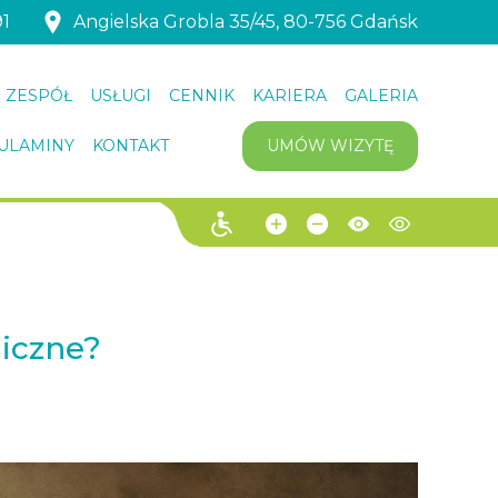
91
Angielska Grobla 35/45, 80-756 Gdańsk
ZESPÓŁ
USŁUGI
CENNIK
KARIERA
GALERIA
ULAMINY
KONTAKT
UMÓW WIZYTĘ
iczne?