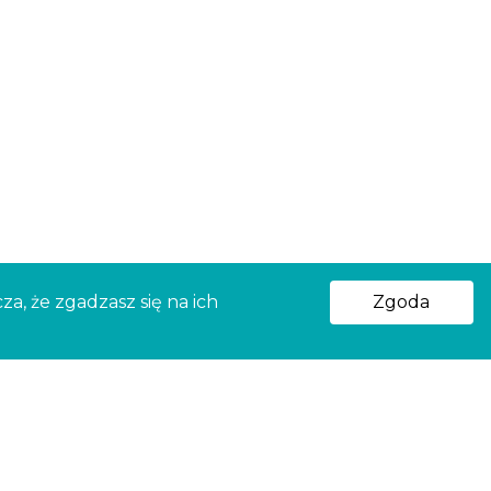
a, że zgadzasz się na ich
Zgoda
ńsk