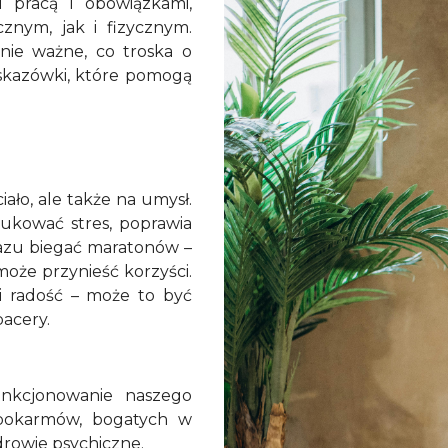
 pracą i obowiązkami,
nym, jak i fizycznym.
nie ważne, co troska o
skazówki, które pomogą
ało, ale także na umysł.
ukować stres, poprawia
 razu biegać maratonów –
oże przynieść korzyści.
i radość – może to być
pacery.
nkcjonowanie naszego
pokarmów, bogatych w
zdrowie psychiczne.